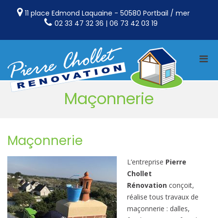
Aller
au
11 place Edmond Laquaine - 50580 Portbail / mer
contenu
02 33 47 32 36 | 06 73 42 03 19
Men
prin
Pc
Menuiseri
pou
Rénov
Charpent
mobi
Maçonnerie
couvertur
isolation 
ferronner
dans le
Maçonnerie
Cotentin
L
’entreprise
Pierre
Chollet
Rénovation
conçoit,
réalise tous travaux de
maçonnerie : dalles,